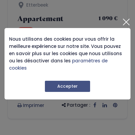
Etterbeek
Appartement
1 090 €
Loué
Nous utilisons des cookies pour vous offrir la
meilleure expérience sur notre site. Vous pouvez
1
1
79 m²
en savoir plus sur les cookies que nous utilisons
ou les désactiver dans les
paramètres de
Vous souhaitez en savoir plus sur le bien
cookies
et/ou le visiter ?
Accepter
Je prends rendez-vous
Partager :
Imprimer