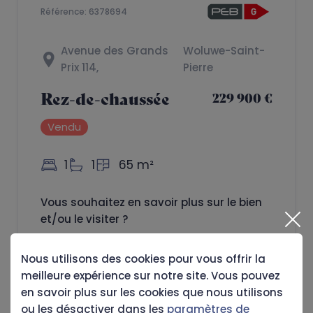
Référence: 6378694
Avenue des Grands
Woluwe-Saint-
Prix 114,
Pierre
Rez-de-chaussée
229 900 €
Vendu
1
1
65 m²
Vous souhaitez en savoir plus sur le bien
et/ou le visiter ?
Je prends rendez-vous
Nous utilisons des cookies pour vous offrir la
meilleure expérience sur notre site. Vous pouvez
en savoir plus sur les cookies que nous utilisons
Partager :
Imprimer
ou les désactiver dans les
paramètres de