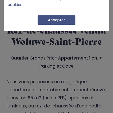
cookies
Accepter
Rez-de-chaussée vendu
Woluwe-Saint-Pierre
Quartier Grands Prix - Appartement 1 ch. +
Parking et Cave
Nous vous proposons un magnifique
appartement 1 chambre entièrement rénové,
d'environ 65 m2 (selon PEB), spacieux et
lumineux, au rez-de-chaussée d'une petite