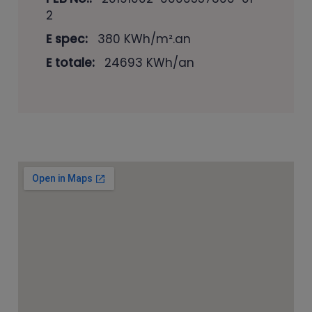
2
E spec:
380 KWh/m².an
E totale:
24693 KWh/an